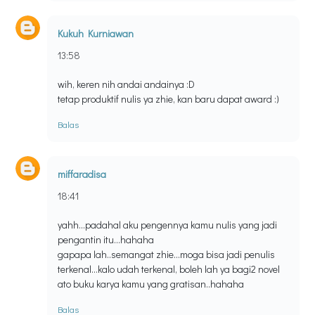
Kukuh Kurniawan
13:58
wih, keren nih andai andainya :D
tetap produktif nulis ya zhie, kan baru dapat award :)
Balas
miffaradisa
18:41
yahh...padahal aku pengennya kamu nulis yang jadi
pengantin itu...hahaha
gapapa lah..semangat zhie...moga bisa jadi penulis
terkenal...kalo udah terkenal, boleh lah ya bagi2 novel
ato buku karya kamu yang gratisan..hahaha
Balas