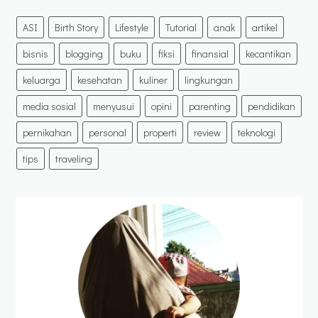
ASI
Birth Story
Lifestyle
Tutorial
anak
artikel
bisnis
blogging
buku
fiksi
finansial
kecantikan
keluarga
kesehatan
kuliner
lingkungan
media sosial
menyusui
opini
parenting
pendidikan
pernikahan
personal
properti
review
teknologi
tips
traveling