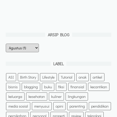
ARSIP BLOG
LABEL
ASI
Birth Story
Lifestyle
Tutorial
anak
artikel
bisnis
blogging
buku
fiksi
finansial
kecantikan
keluarga
kesehatan
kuliner
lingkungan
media sosial
menyusui
opini
parenting
pendidikan
pernikahan
personal
properti
review
teknologi