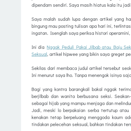
dipendam sendiri. Saya masih hiatus kala itu jad
Saya malah sudah lupa dengan artikel yang ha
bingung mau posting tulisan apa hari ini, terlint
ingatan. Isenglah saya periksa histori operamini,
Ini dia
Nggak Peduli Pakai Jilbab atau Baju S
Seksual
, artikel hipwee yang bikin saya greget
Sekilas dari membaca judul artikel tersebut seo
Ini menurut saya lho. Tanpa menengok isinya saj
Bagi yang kontra barangkali bakal nggak teri
berjilbab dan wanita berbusana seksi. Seaka
sebagai hijab yang mampu menjaga dan melindun
Jadi, meski lo berpakaian serba tertutup atau
kenakan tetap berpeluang menggoda kaum ad
tindakan pelecehan seksual, bahkan tindakan te