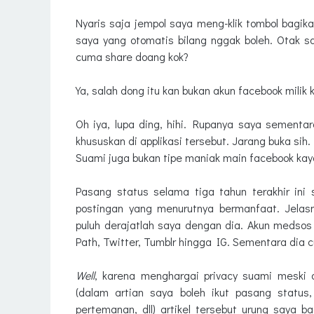
Nyaris saja jempol saya meng-klik tombol bagika
saya yang otomatis bilang nggak boleh. Otak sa
cuma share doang kok?
Ya, salah dong itu kan bukan akun facebook milik
Oh iya, lupa ding, hihi. Rupanya saya sementa
khususkan di applikasi tersebut. Jarang buka sih
Suami juga bukan tipe maniak main facebook kayak 
Pasang status selama tiga tahun terakhir ini
postingan yang menurutnya bermanfaat. Jelas
puluh derajatlah saya dengan dia. Akun medsos
Path, Twitter, Tumblr hingga IG. Sementara dia
Well
, karena menghargai privacy suami meski
(dalam artian saya boleh ikut pasang status
pertemanan, dll) artikel tersebut urung saya 