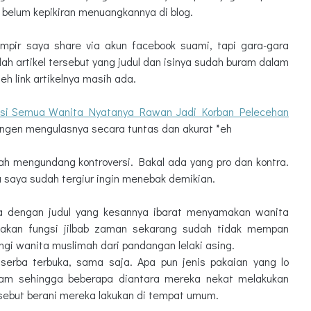
i belum kepikiran menuangkannya di blog.
mpir saya share via akun facebook suami, tapi gara-gara
aslah artikel tersebut yang judul dan isinya sudah buram dalam
 eh link artikelnya masih ada.
eksi Semua Wanita Nyatanya Rawan Jadi Korban Pelecehan
 pengen mengulasnya secara tuntas dan akurat *eh
lah mengundang kontroversi. Bakal ada yang pro dan kontra.
a saya sudah tergiur ingin menebak demikian.
ma dengan judul yang kesannya ibarat menyamakan wanita
n-akan fungsi jilbab zaman sekarang sudah tidak mempan
gi wanita muslimah dari pandangan lelaki asing.
 serba terbuka, sama saja. Apa pun jenis pakaian yang lo
am sehingga beberapa diantara mereka nekat melakukan
rsebut berani mereka lakukan di tempat umum.