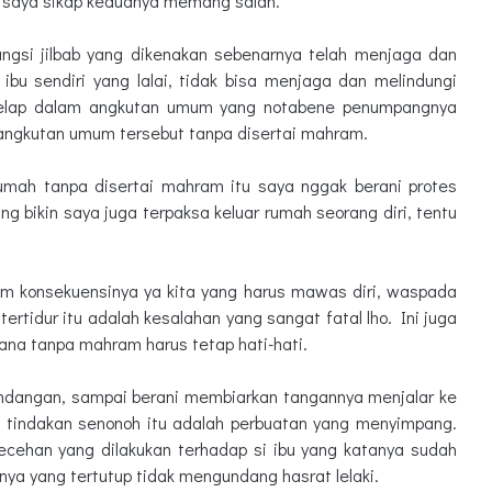
ut saya sikap keduanya memang salah.
 fungsi jilbab yang dikenakan sebenarnya telah menjaga dan
ibu sendiri yang lalai, tidak bisa menjaga dan melindungi
erlelap dalam angkutan umum yang notabene penumpangnya
 angkutan umum tersebut tanpa disertai mahram.
rumah tanpa disertai mahram itu saya nggak berani protes
 bikin saya juga terpaksa keluar rumah seorang diri, tentu
am konsekuensinya ya kita yang harus mawas diri, waspada
ertidur itu adalah kesalahan yang sangat fatal lho. Ini juga
ana tanpa mahram harus tetap hati-hati.
andangan, sampai berani membiarkan tangannya menjalar ke
s tindakan senonoh itu adalah perbuatan yang menyimpang.
lecehan yang dilakukan terhadap si ibu yang katanya sudah
ya yang tertutup tidak mengundang hasrat lelaki.