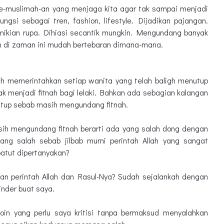
 ke-muslimah-an yang menjaga kita agar tak sampai menjadi
 fungsi sebagai tren, fashion, lifestyle. Dijadikan pajangan.
mikian rupa. Dihiasi secantik mungkin. Mengundang banyak
ah di zaman ini mudah bertebaran dimana-mana.
llah memerintahkan setiap wanita yang telah baligh menutup
ak menjadi fitnah bagi lelaki. Bahkan ada sebagian kalangan
utup sebab masih mengundang fitnah.
masih mengundang fitnah berarti ada yang salah dong dengan
 yang salah sebab jilbab murni perintah Allah yang sangat
patut dipertanyakan?
an perintah Allah dan Rasul-Nya? Sudah sejalankah dengan
minder buat saya.
in yang perlu saya kritisi tanpa bermaksud menyalahkan