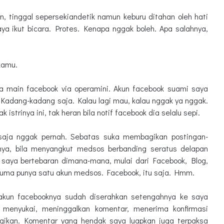
n, tinggal sepersekiandetik namun keburu ditahan oleh hati
ya ikut bicara. Protes. Kenapa nggak boleh. Apa salahnya,
 kamu.
ra main facebook via operamini. Akun facebook suami saya
. Kadang-kadang saja. Kalau lagi mau, kalau nggak ya nggak.
istrinya ini, tak heran bila notif facebook dia selalu sepi.
 saja nggak pernah. Sebatas suka membagikan postingan-
nya, bila menyangkut medsos berbanding seratus delapan
 saya bertebaran dimana-mana, mulai dari Facebook, Blog,
 cuma punya satu akun medsos. Facebook, itu saja. Hmm.
 akun facebooknya sudah diserahkan setengahnya ke saya
, menyukai, meninggalkan komentar, menerima konfirmasi
bagikan. Komentar yang hendak saya luapkan juga terpaksa