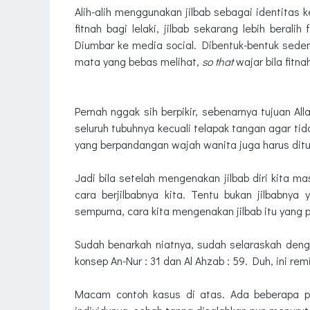
Alih-alih menggunakan jilbab sebagai identitas
fitnah bagi lelaki, jilbab sekarang lebih beralih
Diumbar ke media social. Dibentuk-bentuk sede
mata yang bebas melihat,
so that
wajar bila fitn
Pernah nggak sih berpikir, sebenarnya tujuan A
seluruh tubuhnya kecuali telapak tangan agar tid
yang berpandangan wajah wanita juga harus dit
Jadi bila setelah mengenakan jilbab diri kita 
cara berjilbabnya kita. Tentu bukan jilbabnya
sempurna, cara kita mengenakan jilbab itu yang 
Sudah benarkah niatnya, sudah selaraskah deng
konsep An-Nur : 31 dan Al Ahzab : 59. Duh, ini re
Macam contoh kasus di atas. Ada beberapa po