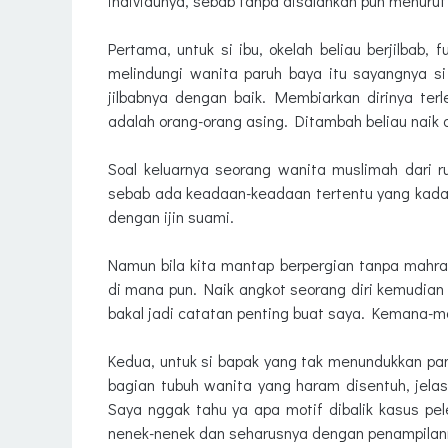
individunya, sebab tanpa disalahkan pun menur
Pertama, untuk si ibu, okelah beliau berjilbab,
melindungi wanita paruh baya itu sayangnya si 
jilbabnya dengan baik. Membiarkan dirinya t
adalah orang-orang asing. Ditambah beliau naik
Soal keluarnya seorang wanita muslimah dari 
sebab ada keadaan-keadaan tertentu yang kadang
dengan ijin suami.
Namun bila kita mantap berpergian tanpa mahr
di mana pun. Naik angkot seorang diri kemudian t
bakal jadi catatan penting buat saya. Kemana-m
Kedua, untuk si bapak yang tak menundukkan p
bagian tubuh wanita yang haram disentuh, jela
Saya nggak tahu ya apa motif dibalik kasus pe
nenek-nenek dan seharusnya dengan penampilann