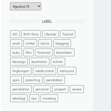
LABEL
ASI
Birth Story
Lifestyle
Tutorial
anak
artikel
bisnis
blogging
buku
fiksi
finansial
kecantikan
keluarga
kesehatan
kuliner
lingkungan
media sosial
menyusui
opini
parenting
pendidikan
pernikahan
personal
properti
review
teknologi
tips
traveling