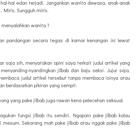
hal-hal edan terjadi. Jangankan wanita dewasa, anak-anak
l. Miris. Sungguh miris.
ta menyalahkan wanita ?
kan pandangan secara tegas di kamar kenangan ini lewat
r saja sih, menyatakan opini saya terkait judul artikel yang
enyanding-nyandingkan jilbab dan baju seksi. Jujur saja,
embaca judul artikel tersebut tanpa membaca isinya atau
an berdasarkan pikiran yang sempit.
wong yang pake jilbab juga rawan kena pelecehan seksual.
ukan fungsi jilbab itu sendiri. Ngapain pake jilbab kalau
ki mesum. Sekarang mah pake jilbab atau nggak pake jilbab