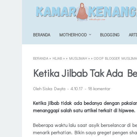
BERANDA
MOTHERHOOD
BLOGGING
ART
BERANDA
»
HIJAB
»
»
MUSLIMAH
»
»
ODOP BLOGGER MUSLIMAH
Ketika Jilbab Tak Ada 
Oleh Siska Dwyta
4.10.17
18 komentar
Ketika jilbab tidak ada bedanya dengan pakai
menanggapi salah satu artikel terkait di hipwee.
Beberapa waktu lalu saat asyik berselancar di b
menarik perhatian. Bikin saya greget pengen shar