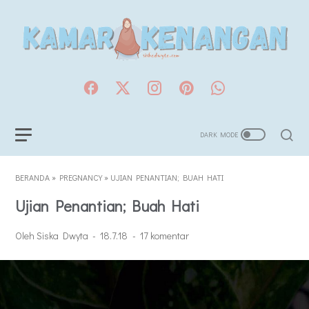
BERANDA
»
PREGNANCY
»
UJIAN PENANTIAN; BUAH HATI
Ujian Penantian; Buah Hati
Oleh Siska Dwyta
18.7.18
17 komentar