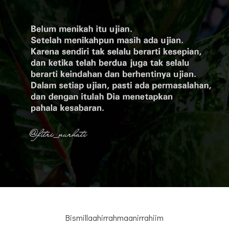
Bismillaahirrahmaanirrahiim