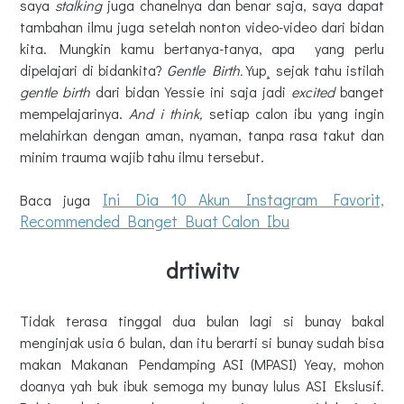
saya
stalking
juga chanelnya dan benar saja, saya dapat
tambahan ilmu juga setelah nonton video-video dari bidan
kita. Mungkin kamu bertanya-tanya, apa yang perlu
dipelajari di bidankita?
Gentle Birth.
Yup¸ sejak tahu istilah
gentle birth
dari bidan Yessie ini saja jadi
excited
banget
mempelajarinya.
And i think,
setiap calon ibu yang ingin
melahirkan dengan aman, nyaman, tanpa rasa takut dan
minim trauma wajib tahu ilmu tersebut.
Ini Dia 10 Akun Instagram Favorit,
Baca juga
Recommended Banget Buat Calon Ibu
drtiwitv
Tidak terasa tinggal dua bulan lagi si bunay bakal
menginjak usia 6 bulan, dan itu berarti si bunay sudah bisa
makan Makanan Pendamping ASI (MPASI) Yeay, mohon
doanya yah buk ibuk semoga my bunay lulus ASI Ekslusif.