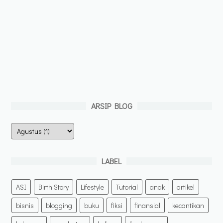
ARSIP BLOG
LABEL
ASI
Birth Story
Lifestyle
Tutorial
anak
artikel
bisnis
blogging
buku
fiksi
finansial
kecantikan