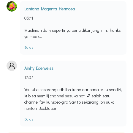
Lantana Magenta Hermosa
05:11
Muslimah daily sepertinya perlu dikunjungi nih, thanks
ya mbak...
Balas
Ainhy Edelweiss
12:07
Youtube sekarang udh lbh trend daripada tv itu sendiri,
kt bisa memilij channel sesuka hati 💕 salah satu
channel fav. ku video gita Sav, tp sekarang lbh suka
nonton Booktuber
Balas