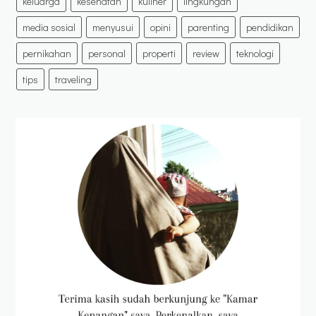
keluarga
kesehatan
kuliner
lingkungan
media sosial
menyusui
opini
parenting
pendidikan
pernikahan
personal
properti
review
teknologi
tips
traveling