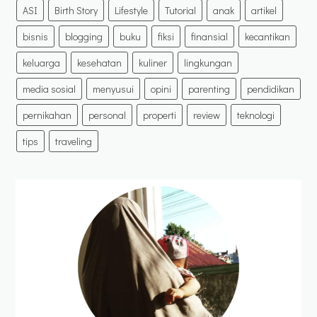
ASI
Birth Story
Lifestyle
Tutorial
anak
artikel
bisnis
blogging
buku
fiksi
finansial
kecantikan
keluarga
kesehatan
kuliner
lingkungan
media sosial
menyusui
opini
parenting
pendidikan
pernikahan
personal
properti
review
teknologi
tips
traveling