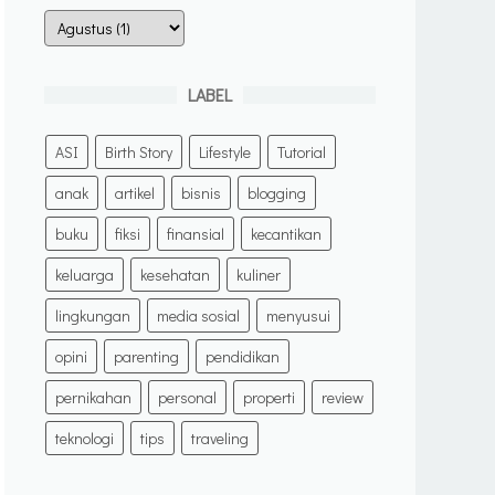
LABEL
ASI
Birth Story
Lifestyle
Tutorial
anak
artikel
bisnis
blogging
buku
fiksi
finansial
kecantikan
keluarga
kesehatan
kuliner
lingkungan
media sosial
menyusui
opini
parenting
pendidikan
pernikahan
personal
properti
review
teknologi
tips
traveling