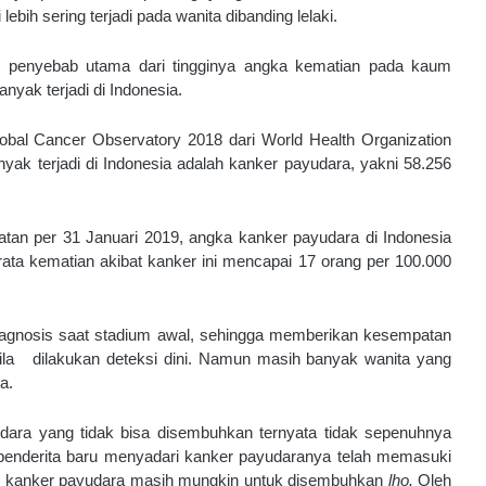
ih sering terjadi pada wanita dibanding lelaki.
penyebab utama dari tingginya angka kematian pada kaum 
nyak terjadi di Indonesia.
Global Cancer Observatory 2018 dari World Health Organization 
k terjadi di Indonesia adalah kanker payudara, yakni 58.256 
an per 31 Januari 2019, angka kanker payudara di Indonesia 
ta kematian akibat kanker ini mencapai 17 orang per 100.000 
iagnosis saat stadium awal, sehingga memberikan kesempatan 
ila   dilakukan deteksi dini. Namun masih banyak wanita yang 
a.
dara yang tidak bisa disembuhkan ternyata tidak sepenuhnya 
penderita baru menyadari kanker payudaranya telah memasuki 
al, kanker payudara masih mungkin untuk disembuhkan 
lho. 
Oleh 