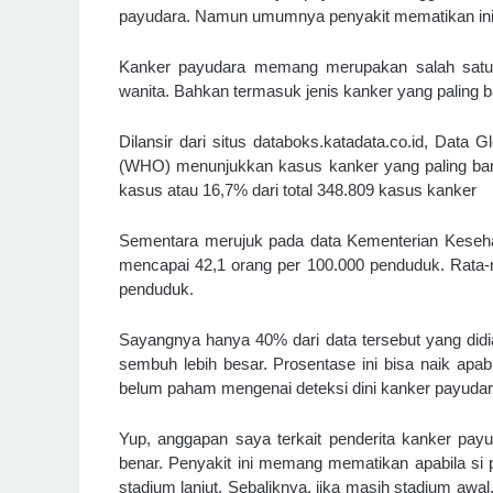
payudara. Namun umumnya penyakit mematikan ini leb
Kanker payudara memang merupakan salah satu 
wanita. Bahkan termasuk jenis kanker yang paling ba
Dilansir dari situs databoks.katadata.co.id, Data 
(WHO) menunjukkan kasus kanker yang paling banya
kasus atau 16,7% dari total 348.809 kasus kanker
Sementara merujuk pada data Kementerian Kesehat
mencapai 42,1 orang per 100.000 penduduk. Rata-ra
penduduk.
Sayangnya hanya 40% dari data tersebut yang did
sembuh lebih besar. Prosentase ini bisa naik apab
belum paham mengenai deteksi dini kanker payudar
Yup, anggapan saya terkait penderita kanker payu
benar. Penyakit ini memang mematikan apabila si 
stadium lanjut. Sebaliknya, jika masih stadium aw