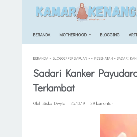
BERANDA
MOTHERHOOD
BLOGGING
ART
BERANDA
»
BLOGGERPEREMPUAN
»
»
KESEHATAN
»
SADARI KAN
Sadari Kanker Payudara
Terlambat
Oleh Siska Dwyta
25.10.19
29 komentar