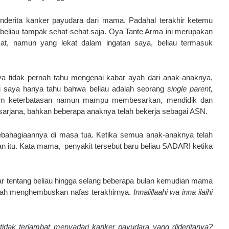
nderita kanker payudara dari mama. Padahal terakhir ketemu 
 beliau tampak sehat-sehat saja. Oya Tante Arma ini merupakan 
kat, namun yang lekat dalam ingatan saya, beliau termasuk 
a tidak pernah tahu mengenai kabar ayah dari anak-anaknya, 
 ini saya hanya tahu bahwa beliau adalah seorang 
single parent, 
am keterbatasan namun mampu membesarkan, mendidik dan 
arjana, bahkan beberapa anaknya telah bekerja sebagai ASN. 
ebahagiaannya di masa tua. Ketika semua anak-anaknya telah 
an itu. Kata mama,  penyakit tersebut baru beliau SADARI ketika 
bar tentang beliau hingga selang beberapa bulan kemudian mama 
lah menghembuskan nafas terakhirnya. 
Innalillaahi wa inna ilaihi 
tidak terlambat menyadari kanker payudara yang dideritanya? 