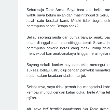
Sebut saja Tante Arma. Saya baru tahu beliau me
waktu saya belum nikah dan masih tinggal di Serui,
salah satu kerabat kami. Meski tidak begitu de
perempuan hebat. Betapa tidak?
Beliau seorang janda dan punya banyak anak. Say
entah ditinggal mati atau ditinggal cerai. Selama
perempuan pekerja keras yang meski hidup dal
menyekolahkan anak-anaknya hingga meraih gelar s
Sayang sekali, kanker payudara telah merengut k
sukses, beliau justru diuji dengan penyakit mematik
sudah dalam keadaan stadium lanjut. 
Selanjutnya, saya tidak pernah lagi mengetahui ka
kembali muncul dengan kabar duka, Tante Arma te
raji'un.
Ah, saya jadi berpikir bagaimana bila Tante Arma 