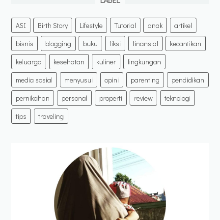
ASI
Birth Story
Lifestyle
Tutorial
anak
artikel
bisnis
blogging
buku
fiksi
finansial
kecantikan
keluarga
kesehatan
kuliner
lingkungan
media sosial
menyusui
opini
parenting
pendidikan
pernikahan
personal
properti
review
teknologi
tips
traveling