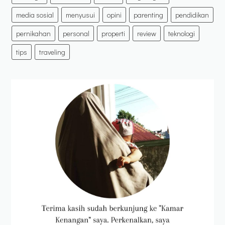
media sosial
menyusui
opini
parenting
pendidikan
pernikahan
personal
properti
review
teknologi
tips
traveling