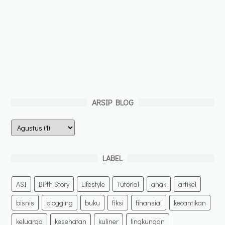
ARSIP BLOG
LABEL
ASI
Birth Story
Lifestyle
Tutorial
anak
artikel
bisnis
blogging
buku
fiksi
finansial
kecantikan
keluarga
kesehatan
kuliner
lingkungan