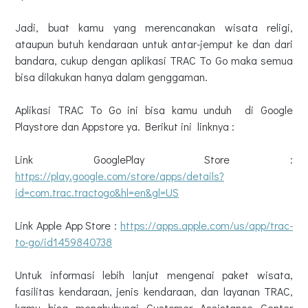
Jadi, buat kamu yang merencanakan wisata religi,
ataupun butuh kendaraan untuk antar-jemput ke dan dari
bandara, cukup dengan aplikasi TRAC To Go maka semua
bisa dilakukan hanya dalam genggaman.
Aplikasi TRAC To Go ini bisa kamu unduh di Google
Playstore dan Appstore ya. Berikut ini linknya :
Link GooglePlay Store :
https://play.google.com/store/apps/details?
id=com.trac.tractogo&hl=en&gl=US
Link Apple App Store :
https://apps.apple.com/us/app/trac-
to-go/id1459840738
Untuk informasi lebih lanjut mengenai paket wisata,
fasilitas kendaraan, jenis kendaraan, dan layanan TRAC,
kamu bisa menghubungi Customer Assistance Center