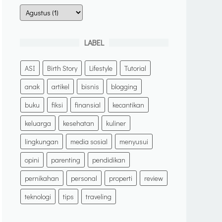
LABEL
ASI
Birth Story
Lifestyle
Tutorial
anak
artikel
bisnis
blogging
buku
fiksi
finansial
kecantikan
keluarga
kesehatan
kuliner
lingkungan
media sosial
menyusui
opini
parenting
pendidikan
pernikahan
personal
properti
review
teknologi
tips
traveling