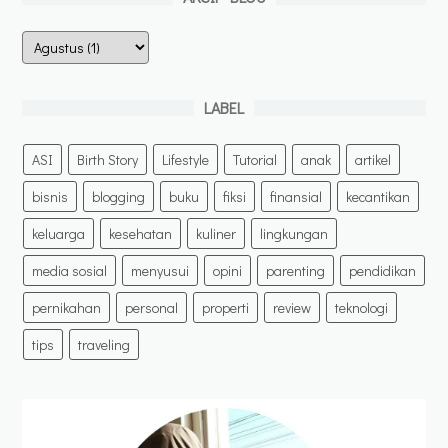
LABEL
ASI
Birth Story
Lifestyle
Tutorial
anak
artikel
bisnis
blogging
buku
fiksi
finansial
kecantikan
keluarga
kesehatan
kuliner
lingkungan
media sosial
menyusui
opini
parenting
pendidikan
pernikahan
personal
properti
review
teknologi
tips
traveling