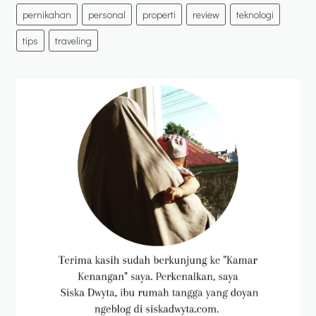
pernikahan
personal
properti
review
teknologi
tips
traveling