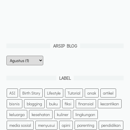
ARSIP BLOG
LABEL
ASI
Birth Story
Lifestyle
Tutorial
anak
artikel
bisnis
blogging
buku
fiksi
finansial
kecantikan
keluarga
kesehatan
kuliner
lingkungan
media sosial
menyusui
opini
parenting
pendidikan