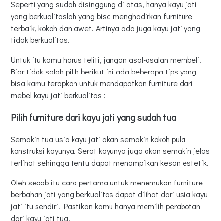
Seperti yang sudah disinggung di atas, hanya kayu jati
Pilih furniture kayu jati dengan finishing yang berkualitas
yang berkualitaslah yang bisa menghadirkan furniture
Dapatkan furniture kayu jati asli dari Jepara
terbaik, kokoh dan awet. Artinya ada juga kayu jati yang
Beli furniture kayu jati di toko terpercaya
tidak berkualitas.
Rekomendasi Toko Furniture Jati Bandung
Untuk itu kamu harus teliti, jangan asal-asalan membeli.
Anna Galleri Furniture Pusat Mebel Kayu Jati Bandung
Biar tidak salah pilih berikut ini ada beberapa tips yang
Kaina Furniture
bisa kamu terapkan untuk mendapatkan furniture dari
Viku Furniture Interior
mebel kayu jati berkualitas :
Karya Ukir Furniture
Pilih furniture dari kayu jati yang sudah tua
Semakin tua usia kayu jati akan semakin kokoh pula
konstruksi kayunya. Serat kayunya juga akan semakin jelas
terlihat sehingga tentu dapat menampilkan kesan estetik.
Oleh sebab itu cara pertama untuk menemukan furniture
berbahan jati yang berkualitas dapat dilihat dari usia kayu
jati itu sendiri. Pastikan kamu hanya memilih perabotan
dari kayu jati tua.