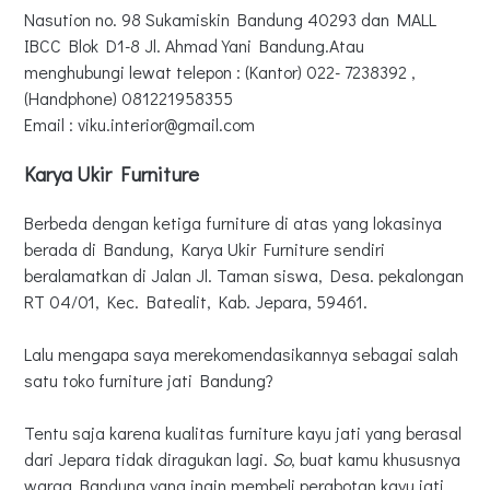
Nasution no. 98 Sukamiskin Bandung 40293 dan MALL
IBCC Blok D1-8 Jl. Ahmad Yani Bandung.Atau
menghubungi lewat telepon : (Kantor) 022- 7238392 ,
(Handphone) 081221958355
Email : viku.interior@gmail.com
Karya Ukir Furniture
Berbeda dengan ketiga furniture di atas yang lokasinya
berada di Bandung, Karya Ukir Furniture sendiri
beralamatkan di Jalan Jl. Taman siswa, Desa. pekalongan
RT 04/01, Kec. Batealit, Kab. Jepara, 59461.
Lalu mengapa saya merekomendasikannya sebagai salah
satu toko furniture jati Bandung?
Tentu saja karena kualitas furniture kayu jati yang berasal
dari Jepara tidak diragukan lagi.
So
, buat kamu khususnya
warga Bandung yang ingin membeli perabotan kayu jati