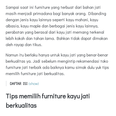
Sampai saat ini furniture yang terbuat dari bahan jati
masih menjadi primadona bagi banyak orang. Dibanding
dengan jenis kayu lainnya seperti kayu mahoni, kayu
albasia, kayu maple dan berbagai jenis kayu lainnya,
perabotan yang berasal dari kayu jati memang terkenal
lebih kokoh dan tahan lama. Bahkan tidak dapat dimakan
oleh rayap dan tikus.
Namun itu berlaku hanya untuk kayu jati yang benar-benar
berkualitas ya. Jadi sebelum mengintip rekomendasi toko
furniture jati terbaik ada baiknya kamu simak dulu yuk tips
memilih furniture jati berkualitas.
DAFTAR ISI
(show)
Tips memilih furniture kayu jati berkualitas
Tips memilih furniture kayu jati
Pilih furniture dari kayu jati yang sudah tua
berkualitas
Pilih furniture yang memiliki konstruksi kokoh dan berbentuk
simetris