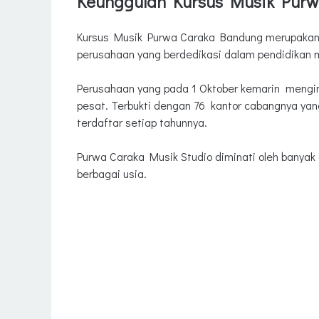
Keunggulan Kursus Musik Pur
Terdapat berbagai jenis kursus
Tenaga Pengajar Profesional
Kursus Musik Purwa Caraka Bandung merupakan 
Kurikulum
perusahaan yang berdedikasi dalam pendidikan m
Menerbitkan buku-buku musik yang menarik
Perusahaan yang pada 1 Oktober kemarin mengin
Memiliki studio dengan instrumen dan peralata
pesat. Terbukti dengan 76 kantor cabangnya yan
Rutin mengadakan konser dan recital
terdaftar setiap tahunnya.
Lokasi Kursus Musik Purwa Caraka di Bandung
Purwa Caraka Music Studio - Bungur
Purwa Caraka Musik Studio diminati oleh banyak
berbagai usia.
Purwa Caraka Music Studio - Batununggal