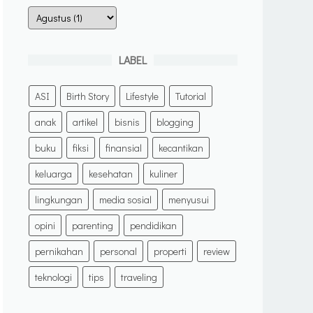
LABEL
ASI
Birth Story
Lifestyle
Tutorial
anak
artikel
bisnis
blogging
buku
fiksi
finansial
kecantikan
keluarga
kesehatan
kuliner
lingkungan
media sosial
menyusui
opini
parenting
pendidikan
pernikahan
personal
properti
review
teknologi
tips
traveling