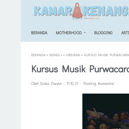
BERANDA
MOTHERHOOD
BLOGGING
ART
BERANDA
»
BISNIS
»
»
HIBURAN
»
KURSUS MUSIK PURWACAR
Kursus Musik Purwacar
Oleh Siska Dwyta
11.10.21
Posting Komentar