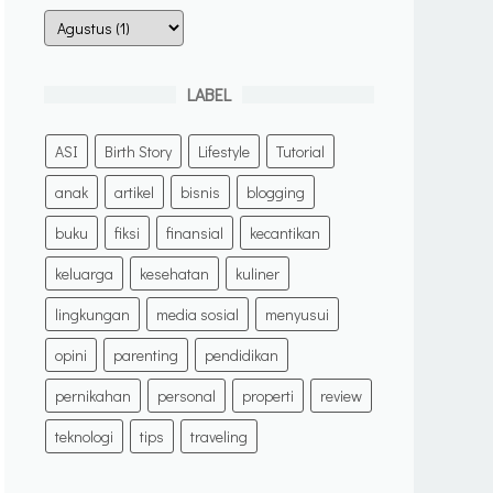
LABEL
ASI
Birth Story
Lifestyle
Tutorial
anak
artikel
bisnis
blogging
buku
fiksi
finansial
kecantikan
keluarga
kesehatan
kuliner
lingkungan
media sosial
menyusui
opini
parenting
pendidikan
pernikahan
personal
properti
review
teknologi
tips
traveling