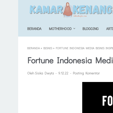
BERANDA
MOTHERHOOD
BLOGGING
ART
BERANDA
»
BISNIS
»
FORTUNE INDONESIA MEDIA BISNIS INSPI
Fortune Indonesia Media
Oleh Siska Dwyta
9.12.22
Posting Komentar