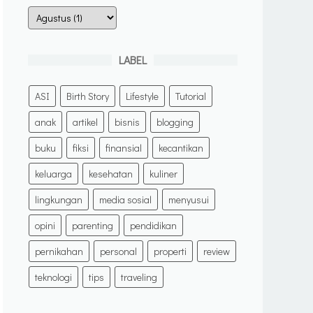
LABEL
ASI
Birth Story
Lifestyle
Tutorial
anak
artikel
bisnis
blogging
buku
fiksi
finansial
kecantikan
keluarga
kesehatan
kuliner
lingkungan
media sosial
menyusui
opini
parenting
pendidikan
pernikahan
personal
properti
review
teknologi
tips
traveling