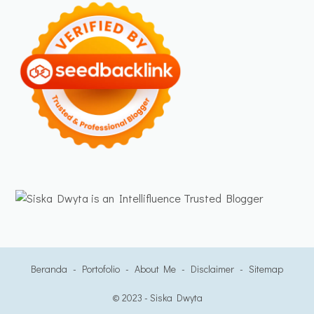
Beranda
Portofolio
About Me
Disclaimer
Sitemap
© 2023 -
Siska Dwyta