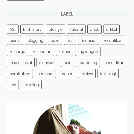
LABEL
ASI
Birth Story
Lifestyle
Tutorial
anak
artikel
bisnis
blogging
buku
fiksi
finansial
kecantikan
keluarga
kesehatan
kuliner
lingkungan
media sosial
menyusui
opini
parenting
pendidikan
pernikahan
personal
properti
review
teknologi
tips
traveling