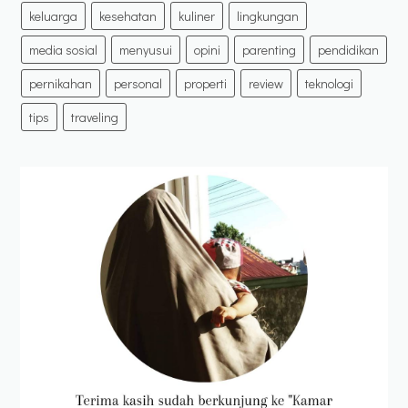
keluarga
kesehatan
kuliner
lingkungan
media sosial
menyusui
opini
parenting
pendidikan
pernikahan
personal
properti
review
teknologi
tips
traveling