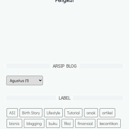
Pengikut
ARSIP BLOG
LABEL
ASI
Birth Story
Lifestyle
Tutorial
anak
artikel
bisnis
blogging
buku
fiksi
finansial
kecantikan