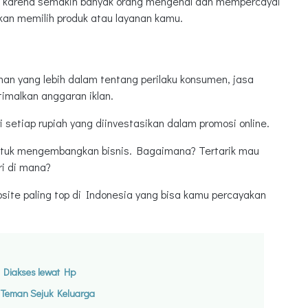
ng, karena semakin banyak orang mengenal dan mempercayai
an memilih produk atau layanan kamu.
n yang lebih dalam tentang perilaku konsumen, jasa
malkan anggaran iklan.
 setiap rupiah yang diinvestasikan dalam promosi online.
untuk mengembangkan bisnis. Bagaimana? Tertarik mau
ri di mana?
bsite paling top di Indonesia yang bisa kamu percayakan
Diakses lewat Hp
 Teman Sejuk Keluarga