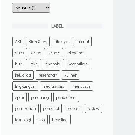
LABEL
ASI
Birth Story
Lifestyle
Tutorial
anak
artikel
bisnis
blogging
buku
fiksi
finansial
kecantikan
keluarga
kesehatan
kuliner
lingkungan
media sosial
menyusui
opini
parenting
pendidikan
pernikahan
personal
properti
review
teknologi
tips
traveling