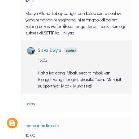
12:12
Masya Allah.. Lebay banget deh kalau cerita soal sy
yang remahan rengginang ini teronggok di dalam
kaleng bekas wafer 😅 semangat terus mbak.. Semoga
sukses di SETIP kali ini yaa
Siska Dwyta
15:02
Haha iya dong Mbak, secara mbak kan
Blogger yang menginspirasiku *eaa. Makasih
supportnya Mbak Muyass😍
Balas
mardanurdin.com
10:00