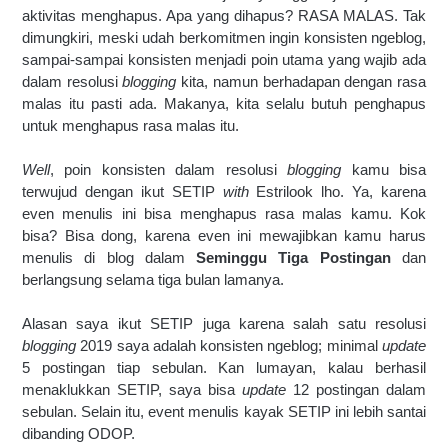
aktivitas menghapus. Apa yang dihapus? RASA MALAS. Tak 
dimungkiri, meski udah berkomitmen ingin konsisten ngeblog, 
sampai-sampai konsisten menjadi poin utama yang wajib ada 
dalam resolusi 
blogging 
kita, namun berhadapan dengan rasa 
malas itu pasti ada. Makanya, kita selalu butuh penghapus 
untuk menghapus rasa malas itu.
Well
, poin konsisten dalam resolusi 
blogging
 kamu bisa 
terwujud dengan ikut SETIP 
with 
Estrilook lho. Ya, karena 
even menulis ini bisa menghapus rasa malas kamu. Kok 
bisa? Bisa dong, karena even ini mewajibkan kamu harus 
menulis di blog dalam 
Seminggu Tiga Postingan
 dan 
berlangsung selama tiga bulan lamanya.
Alasan saya ikut SETIP juga karena salah satu resolusi 
blogging 
2019 saya adalah konsisten ngeblog; minimal 
update 
5 postingan tiap sebulan. Kan lumayan, kalau berhasil 
menaklukkan SETIP, saya bisa 
update 
12 postingan dalam 
sebulan. Selain itu, event menulis kayak SETIP ini lebih santai 
dibanding ODOP. 