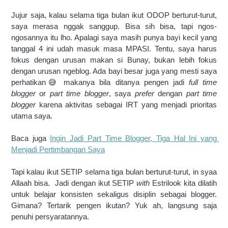
Jujur saja, kalau selama tiga bulan ikut ODOP berturut-turut, 
saya merasa nggak sanggup. Bisa sih bisa, tapi ngos-
ngosannya itu lho. Apalagi saya masih punya bayi kecil yang 
tanggal 4 ini udah masuk masa MPASI. Tentu, saya harus 
fokus dengan urusan makan si Bunay, bukan lebih fokus 
dengan urusan ngeblog. Ada bayi besar juga yang mesti saya 
perhatikan😅 makanya bila ditanya pengen jadi 
full time 
blogger
 or 
part time blogger
, saya 
prefer 
dengan 
part time 
blogger
 karena aktivitas sebagai IRT yang menjadi prioritas 
utama saya.
Baca juga 
Ingin Jadi Part Time Blogger, Tiga Hal Ini yang 
Menjadi Pertimbangan Saya
Tapi kalau ikut SETIP selama tiga bulan berturut-turut, in syaa 
Allaah bisa.  Jadi dengan ikut SETIP 
with
 Estrilook kita dilatih 
untuk belajar konsisten sekaligus disiplin sebagai blogger. 
Gimana? Tertarik pengen ikutan? Yuk ah, langsung saja 
penuhi persyaratannya.