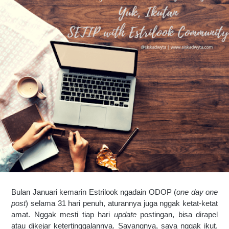
Bulan Januari kemarin Estrilook ngadain ODOP (
one day one 
post
) selama 31 hari penuh, aturannya juga nggak ketat-ketat 
amat. Nggak mesti tiap hari 
update 
postingan, bisa dirapel 
atau dikejar ketertinggalannya. Sayangnya, saya nggak ikut. 