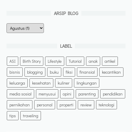
ARSIP BLOG
LABEL
ASI
Birth Story
Lifestyle
Tutorial
anak
artikel
bisnis
blogging
buku
fiksi
finansial
kecantikan
keluarga
kesehatan
kuliner
lingkungan
media sosial
menyusui
opini
parenting
pendidikan
pernikahan
personal
properti
review
teknologi
tips
traveling