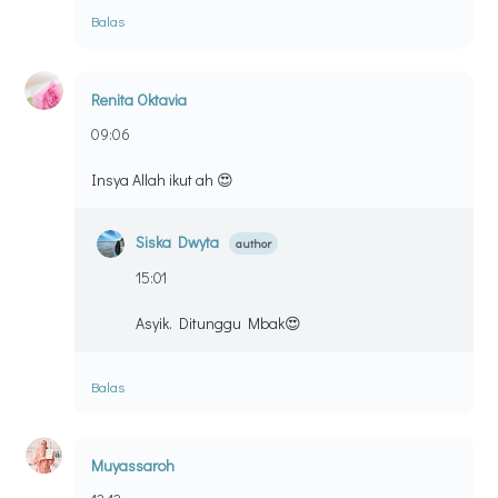
Balas
Renita Oktavia
09:06
Insya Allah ikut ah 😍
Siska Dwyta
15:01
Asyik. Ditunggu Mbak😍
Balas
Muyassaroh