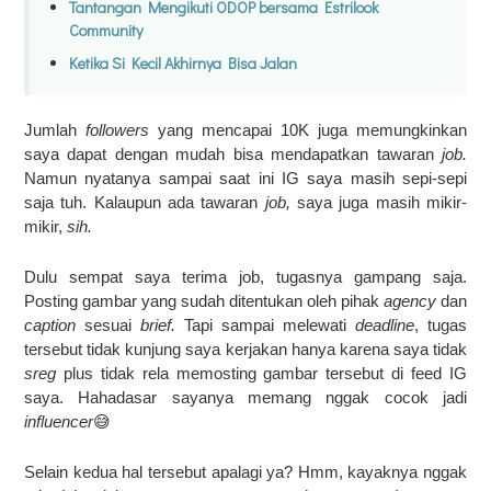
Tantangan Mengikuti ODOP bersama Estrilook
Community
Ketika Si Kecil Akhirnya Bisa Jalan
Jumlah 
followers 
yang mencapai 10K juga memungkinkan 
saya dapat dengan mudah bisa mendapatkan tawaran 
job. 
Namun nyatanya sampai saat ini IG saya masih sepi-sepi 
saja tuh. Kalaupun ada tawaran 
job, 
saya juga masih mikir-
mikir, 
sih. 
Dulu sempat saya terima job, tugasnya gampang saja. 
Posting gambar yang sudah ditentukan oleh pihak 
agency 
dan 
caption 
sesuai 
brief. 
Tapi sampai melewati 
deadline
, tugas 
tersebut tidak kunjung saya kerjakan hanya karena saya tidak 
sreg 
plus tidak rela memosting gambar tersebut di feed IG 
saya. Hahadasar sayanya memang nggak cocok jadi 
influencer
😅
Selain kedua hal tersebut apalagi ya? Hmm, kayaknya nggak 