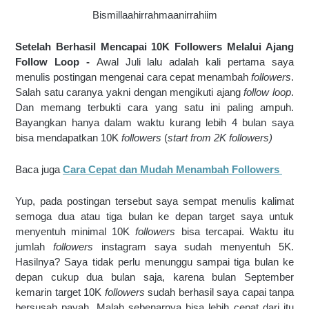
Bismillaahirrahmaanirrahiim
Setelah Berhasil Mencapai 10K Followers Melalui Ajang 
Follow Loop - 
Awal Juli lalu adalah kali pertama saya 
menulis postingan mengenai cara cepat menambah 
followers
. 
Salah satu caranya yakni dengan mengikuti ajang 
follow loop
. 
Dan memang terbukti cara yang satu ini paling ampuh. 
Bayangkan hanya dalam waktu kurang lebih 4 bulan saya 
bisa mendapatkan 10K 
followers 
(
start from 2K followers)
Baca juga 
Cara Cepat dan Mudah Menambah Followers 
Yup, pada postingan tersebut saya sempat menulis kalimat 
semoga dua atau tiga bulan ke depan target saya untuk 
menyentuh minimal 10K 
followers 
bisa tercapai. Waktu itu 
jumlah 
followers 
instagram
saya sudah menyentuh 5K. 
Hasilnya? Saya tidak perlu menunggu sampai tiga bulan ke 
depan cukup dua bulan saja, karena bulan September 
kemarin target 10K 
followers 
sudah berhasil saya capai tanpa 
bersusah payah. Malah sebenarnya bisa lebih cepat dari itu 