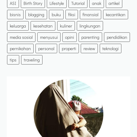
ASI
Birth Story
Lifestyle
Tutorial
anak
artikel
bisnis
blogging
buku
fiksi
finansial
kecantikan
keluarga
kesehatan
kuliner
lingkungan
media sosial
menyusui
opini
parenting
pendidikan
pernikahan
personal
properti
review
teknologi
tips
traveling