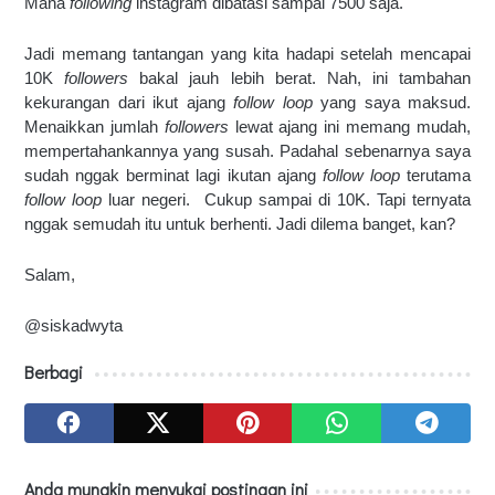
Mana 
following 
instagram dibatasi sampai 7500 saja.
Jadi memang tantangan yang kita hadapi setelah mencapai 
10K 
followers 
bakal jauh lebih berat. Nah, ini tambahan 
kekurangan dari ikut ajang 
follow loop 
yang saya maksud. 
Menaikkan jumlah 
followers
 lewat ajang ini memang mudah, 
mempertahankannya yang susah. Padahal sebenarnya saya 
sudah nggak berminat lagi ikutan ajang 
follow loop
 terutama 
follow loop 
luar negeri.  Cukup sampai di 10K. Tapi ternyata 
nggak semudah itu untuk
berhenti. Jadi dilema banget, kan?
Salam,
@siskadwyta
Berbagi
Anda mungkin menyukai postingan ini