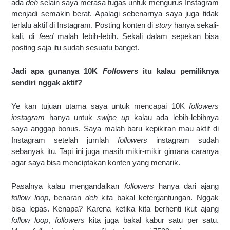
ada 
deh
 selain saya merasa tugas untuk mengurus Instagram 
menjadi semakin berat. Apalagi sebenarnya saya juga tidak 
terlalu aktif di Instagram. Posting konten
di 
story
 hanya sekali-
kali, di 
feed 
malah lebih-lebih. Sekali dalam sepekan bisa 
posting saja itu sudah sesuatu banget.
Jadi apa gunanya 10K 
Followers 
itu kalau pemiliknya 
sendiri nggak aktif?
Ye kan tujuan utama saya untuk mencapai 10K 
followers 
instagram 
hanya untuk 
swipe up
 kalau ada lebih-lebihnya 
saya anggap bonus. Saya malah baru kepikiran mau aktif di 
Instagram setelah jumlah 
followers 
instagram
sudah 
sebanyak itu. Tapi ini juga masih mikir-mikir gimana caranya 
agar saya bisa menciptakan konten yang menarik.
Pasalnya kalau mengandalkan 
followers 
hanya dari ajang 
follow loop
, benaran 
deh 
kita bakal ketergantungan. Nggak 
bisa lepas. Kenapa? Karena ketika kita berhenti ikut ajang 
follow loop
, 
followers 
kita juga bakal kabur satu per satu. 