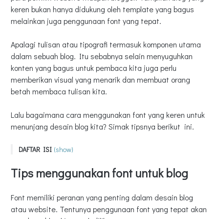
keren bukan hanya didukung oleh template yang bagus
melainkan juga penggunaan font yang tepat.
Apalagi tulisan atau tipografi termasuk komponen utama
dalam sebuah blog. Itu sebabnya selain menyuguhkan
konten yang bagus untuk pembaca kita juga perlu
memberikan visual yang menarik dan membuat orang
betah membaca tulisan kita.
Lalu bagaimana cara menggunakan font yang keren untuk
menunjang desain blog kita? Simak tipsnya berikut ini.
DAFTAR ISI
(show)
Tips menggunakan font untuk blog
Tips menggunakan font untuk blog
Pilih font yang simple
Jangan gunakan banyak font
Font memiliki peranan yang penting dalam desain blog
Perhatikan kombinasi font
atau website. Tentunya penggunaan font yang tepat akan