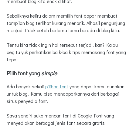
membuat blog kita enak dilihat.
Hindari membuat konten dengan font tebal
Beri jarak antar huruf dan jarak antar baris
Sebaliknya keliru dalam memilih font dapat membuat
Gunakan heading dan subheading
tampilan blog terlihat kurang menarik. Alhasil pengunjung
Pilih warna font yang kontras dengan warna latar blog
menjadi tidak betah berlama-lama berada di blog kita.
Tentu kita tidak ingin hal tersebut terjadi, kan? Kalau
begitu yuk perhatikan baik-baik tips memasang font yang
tepat.
Pilih font yang
simple
Ada banyak sekali
pilihan font
yang dapat kamu gunakan
untuk blog. Kamu bisa mendapatkannya dari berbagai
situs penyedia font.
Saya sendiri suka mencari font di Google Font yang
menyediakan berbagai jenis font secara gratis