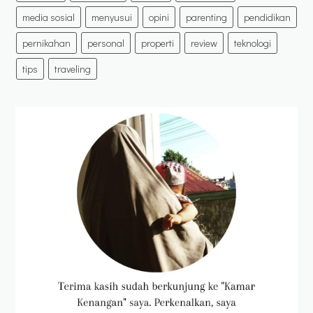
media sosial
menyusui
opini
parenting
pendidikan
pernikahan
personal
properti
review
teknologi
tips
traveling