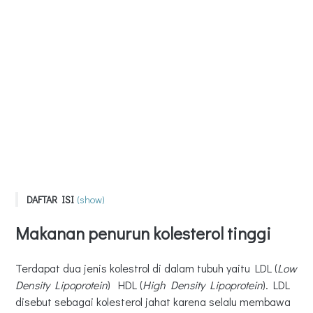
DAFTAR ISI
(show)
Makanan penurun kolesterol tinggi
Makanan penurun kolesterol tinggi
Sayuran Hijau
Kacang-kacangan
Terdapat dua jenis kolestrol di dalam tubuh yaitu LDL (
Low
Oatmeal
Density Lipoprotein
) HDL (
High Density Lipoprotein
). LDL
disebut sebagai kolesterol jahat karena selalu membawa
Apel, alpukat dan buah beri