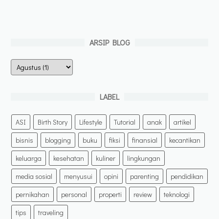
ARSIP BLOG
LABEL
ASI
Birth Story
Lifestyle
Tutorial
anak
artikel
bisnis
blogging
buku
fiksi
finansial
kecantikan
keluarga
kesehatan
kuliner
lingkungan
media sosial
menyusui
opini
parenting
pendidikan
pernikahan
personal
properti
review
teknologi
tips
traveling