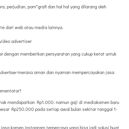
a, perjudian, porn*grafi dan hal hal yang dilarang oleh
ste dari web atau media lainnya.
video advertiser
er
dengan memberikan persyaratan yang cukup ketat untuk
dvertiser
merasa aman dan nyaman mempercayakan jasa
komentator?
rhak mendapatkan Rp1.000. namun gaji di mediakomen baru
besar Rp250.000 pada setiap awal bulan sekitar tanggal 1-
jasa komen instagram terpercaya yang bisa jadi solusi buat