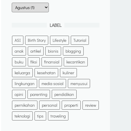
LABEL
ASI
Birth Story
Lifestyle
Tutorial
anak
artikel
bisnis
blogging
buku
fiksi
finansial
kecantikan
keluarga
kesehatan
kuliner
lingkungan
media sosial
menyusui
opini
parenting
pendidikan
pernikahan
personal
properti
review
teknologi
tips
traveling