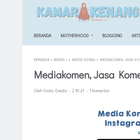
BERANDA
MOTHERHOOD
BLOGGING
ART
BERANDA
»
BISNIS
»
»
MEDIA SOSIAL
»
MEDIAKOMEN, JASA KO
Mediakomen, Jasa Kome
Oleh Siska Dwyta
2.10.21
1 komentar