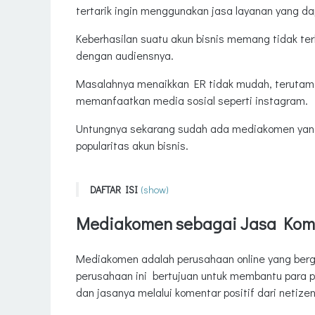
tertarik ingin menggunakan jasa layanan yang d
Keberhasilan suatu akun bisnis memang tidak ter
dengan audiensnya.
Masalahnya menaikkan ER tidak mudah, terutam
memanfaatkan media sosial seperti instagram.
Untungnya sekarang sudah ada mediakomen yang 
popularitas akun bisnis.
DAFTAR ISI
(show)
Mediakomen sebagai Jasa Komen Instagram Terp
Mediakomen sebagai Jasa Kom
Advertiser dan Komentator di mediakomen
Advertiser
Mediakomen adalah perusahaan online yang berge
Komentator
perusahaan ini bertujuan untuk membantu para p
dan jasanya melalui komentar positif dari netizen