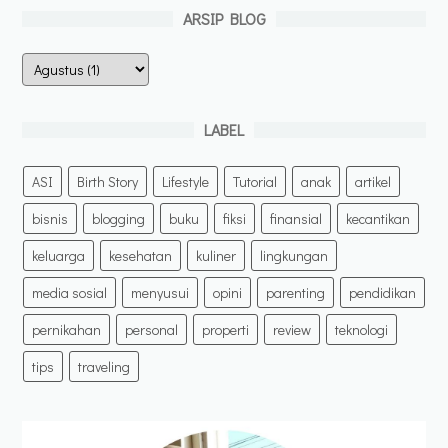
ARSIP BLOG
LABEL
ASI
Birth Story
Lifestyle
Tutorial
anak
artikel
bisnis
blogging
buku
fiksi
finansial
kecantikan
keluarga
kesehatan
kuliner
lingkungan
media sosial
menyusui
opini
parenting
pendidikan
pernikahan
personal
properti
review
teknologi
tips
traveling