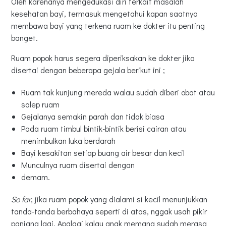
Oleh karenanya mengedukasi diri terkait masalah
kesehatan bayi, termasuk mengetahui kapan saatnya
membawa bayi yang terkena ruam ke dokter itu penting
banget.
Ruam popok harus segera diperiksakan ke dokter jika
disertai dengan beberapa gejala berikut ini ;
Ruam tak kunjung mereda walau sudah diberi obat atau
salep ruam
Gejalanya semakin parah dan tidak biasa
Pada ruam timbul bintik-bintik berisi cairan atau
menimbulkan luka berdarah
Bayi kesakitan setiap buang air besar dan kecil
Munculnya ruam disertai dengan
demam.
So far
, jika ruam popok yang dialami si kecil menunjukkan
tanda-tanda berbahaya seperti di atas, nggak usah pikir
panjang lagi. Apalagi kalau anak memang sudah merasa