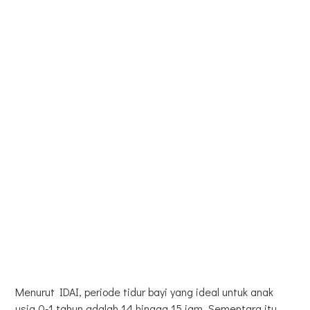
Menurut IDAI, periode tidur bayi yang ideal untuk anak
usia 0-1 tahun adalah 14 hingga 15 jam. Sementara itu,