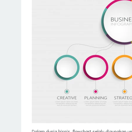
Dalam dunia bisnis, flowchart selalu digunakan 