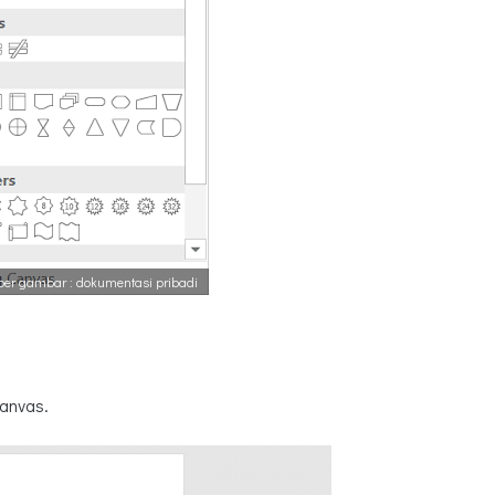
er gambar : dokumentasi pribadi
anvas.