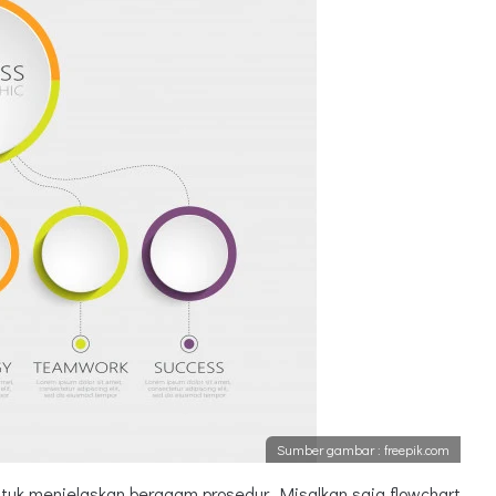
Sumber gambar : freepik.com
untuk menjelaskan beragam prosedur. Misalkan saja flowchart