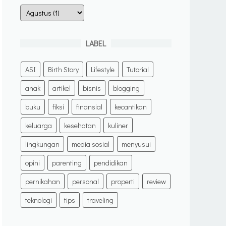
LABEL
ASI
Birth Story
Lifestyle
Tutorial
anak
artikel
bisnis
blogging
buku
fiksi
finansial
kecantikan
keluarga
kesehatan
kuliner
lingkungan
media sosial
menyusui
opini
parenting
pendidikan
pernikahan
personal
properti
review
teknologi
tips
traveling