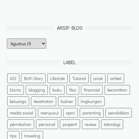
ARSIP BLOG
LABEL
ASI
Birth Story
Lifestyle
Tutorial
anak
artikel
bisnis
blogging
buku
fiksi
finansial
kecantikan
keluarga
kesehatan
kuliner
lingkungan
media sosial
menyusui
opini
parenting
pendidikan
pernikahan
personal
properti
review
teknologi
tips
traveling